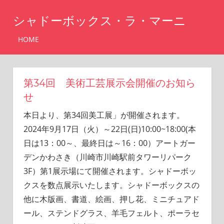
コ
シャドーボックス・ラ・マーニ
ン
テ
シ
HOME
ャ
ン
ド
ツ
ー
へ
ボ
第34回 美術工芸展示会開催のお知ら
ッ
ス
せ
ク
キ
ス・
本日より、第34回美工展」が開催されます。
ッ
ラ・
2024年9月17日（火）～22日(日)10:00~18:00(本
マ
プ
日は13：00～、最終日は～16：00）アートガー
ー
デンかわさき（川崎市川崎駅前タワーリパーク
ニ
3F）第1展示場にて開催されます。シャドーボッ
クスを数点展示いたします。シャドーボックスの
他に木版画、書道、絵画、押し花、ミニチュアド
ール、ステンドグラス、羊毛フェルト、ポーラセ