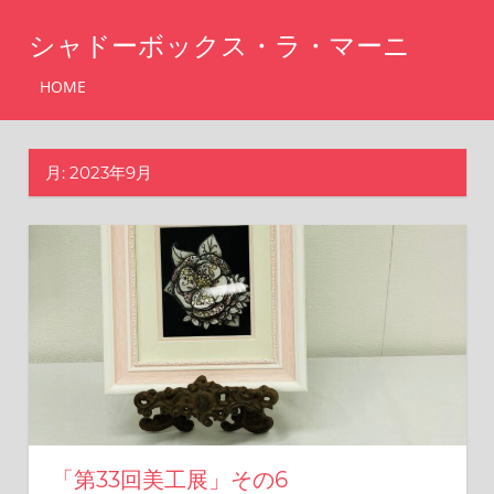
コ
シャドーボックス・ラ・マーニ
ン
テ
シ
HOME
ャ
ン
ド
ツ
ー
月:
2023年9月
へ
ボ
ッ
ス
ク
キ
ス・
ッ
ラ・
マ
プ
ー
ニ
「第33回美工展」その6