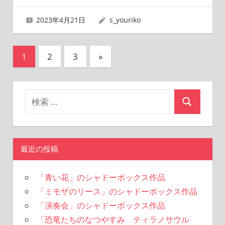
2023年4月21日
s_youriko
投
次
1
2
3
»
の
稿
記
の
事
ペ
ー
ジ
最近の投稿
送
「青い花」のシャドーボックス作品
り
「ミモザのリース」のシャドーボックス作品
「演奏会」のシャドーボックス作品
「恐竜たちのなつやすみ ティラノサウル