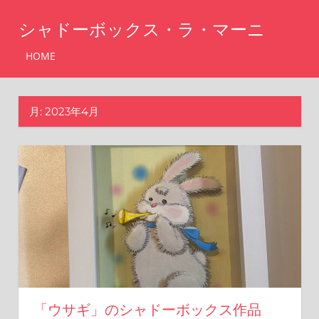
コ
シャドーボックス・ラ・マーニ
ン
テ
シ
HOME
ャ
ン
ド
ツ
ー
月:
2023年4月
へ
ボ
ッ
ス
ク
キ
ス・
ッ
ラ・
マ
プ
ー
ニ
「ウサギ」のシャドーボックス作品