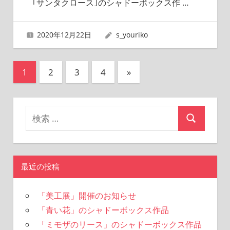
｢サンタクロース｣のシャドーボックス作
…
2020年12月22日
s_youriko
投
次
1
2
3
4
»
の
稿
記
の
事
ペ
ー
ジ
最近の投稿
送
「美工展」開催のお知らせ
り
「青い花」のシャドーボックス作品
「ミモザのリース」のシャドーボックス作品