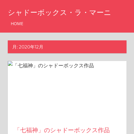
コ
シャドーボックス・ラ・マーニ
ン
テ
シ
HOME
ャ
ン
ド
ツ
ー
月:
2020年12月
へ
ボ
ッ
ス
ク
キ
ス・
ッ
ラ・
マ
プ
ー
ニ
「七福神」のシャドーボックス作品