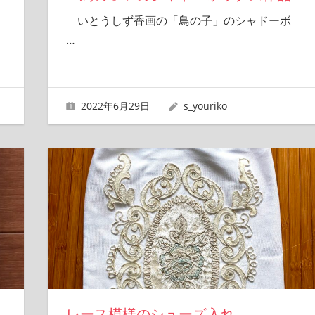
いとうしず香画の「鳥の子」のシャドーボ
…
2022年6月29日
s_youriko
レース模様のシューズ入れ