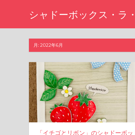
コ
シャドーボックス・ラ
ン
テ
シ
ン
ャ
ツ
ド
月:
2022年6月
ー
へ
ボ
ス
ッ
キ
ク
ス・
ッ
ラ・
プ
マ
ー
ニ
「イチゴとリボン」のシャドーボッ