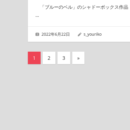
「ブルーのベル」のシャドーボックス作品
…
2022年6月22日
s_youriko
投
次
1
2
3
»
の
稿
記
の
事
ペ
ー
ジ
送