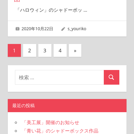
「ハロウィン」のシャドーボッ
…
2020年10月22日
s_youriko
投
次
1
2
3
4
»
の
稿
記
の
事
ペ
ー
ジ
最近の投稿
送
「美工展」開催のお知らせ
り
「青い花」のシャドーボックス作品