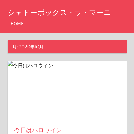
コ
シャドーボックス・ラ・マーニ
ン
テ
シ
HOME
ャ
ン
ド
ツ
ー
月:
2020年10月
へ
ボ
ッ
ス
ク
キ
ス・
ッ
ラ・
マ
プ
ー
ニ
今日はハロウイン