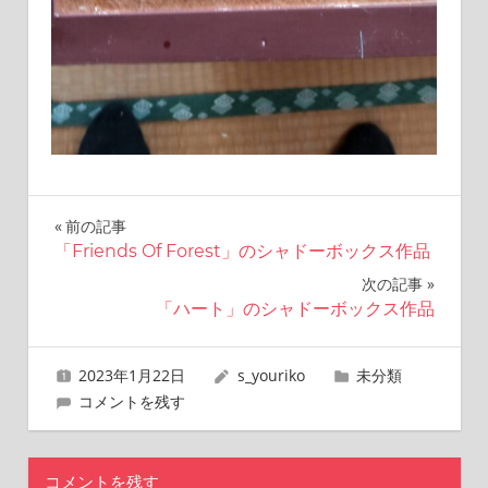
投
前の記事
「Friends Of Forest」のシャドーボックス作品
稿
次の記事
ナ
「ハート」のシャドーボックス作品
ビ
2023年1月22日
s_youriko
未分類
ゲ
コメントを残す
ー
シ
コメントを残す