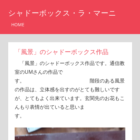
コ
シャドーボックス・ラ・マーニ
ン
テ
シ
HOME
ャ
ン
ド
ツ
ー
へ
ボ
「風景」のシャドーボックス作品
ッ
ス
「風景」のシャドーボックス作品です。通信教
ク
キ
ス・
室のUMさんの作品で
ッ
ラ・
す。 階段のある風景
マ
プ
の作品は、立体感を出すのがとても難しいです
ー
が、とてもよく出来ています。玄関先のお花もこ
ニ
んもり表情が出ていると思いま
す。